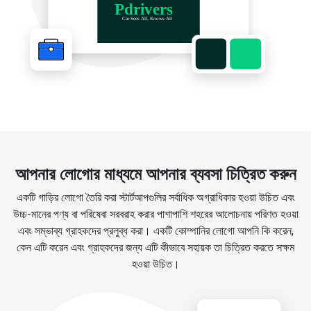
আপনার লোগোর মাধ্যমে আপনার ব্যবসা চিত্রিত করুন
একটি গাড়ির লোগো তৈরি করা স্টার্টআপগুলির সর্বাধিক অগ্রাধিকার হওয়া উচিত এবং
উচ্চ-মানের পণ্য বা পরিষেবা সরবরাহ করার পাশাপাশি শহরের আলোচনায় পরিণত হওয়া
এবং সম্ভাব্য গ্রাহকদের প্রলুব্ধ করা। একটি কোম্পানির লোগো আপনি কি করেন,
কেন এটি করেন এবং গ্রাহকদের জন্য এটি কীভাবে সহায়ক তা চিত্রিত করতে সক্ষম
হওয়া উচিত।