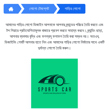
লোগো টেমপ্লেট
গাড়ির লোগো
আমাদের গাড়ির লোগো ডিজাইন আপনাকে আপনার ব্র্যান্ডের পরিচয় তৈরি করতে এবং
টপ গিয়ারে প্রতিযোগিতামূলক বাজারে প্রবেশ করতে সাহায্য করবে। ব্র্যান্ডিং ছাড়া,
আপনার ব্যবসার বৃদ্ধি এবং ফলপ্রসূ ফলাফল তৈরি করা সম্ভব নয়। অতএব,
ডিজাইনিং গেমটি আপনার হাতে নিন এবং আমাদের গাড়ির লোগো নির্মাতার সাথে একটি
দুর্দান্ত লোগো তৈরি করুন।