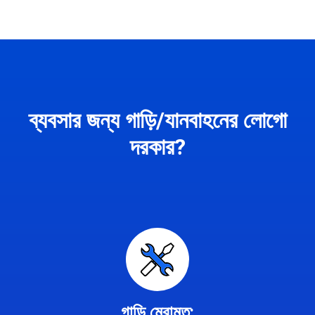
ব্যবসার জন্য গাড়ি/যানবাহনের লোগো
দরকার?
গাড়ি মেরামত: