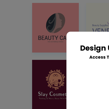
Design 
Access 