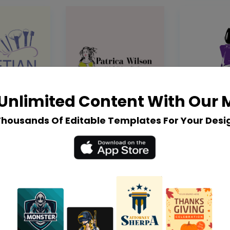
Unlimited Content With Our
Thousands Of Editable Templates For Your Desi