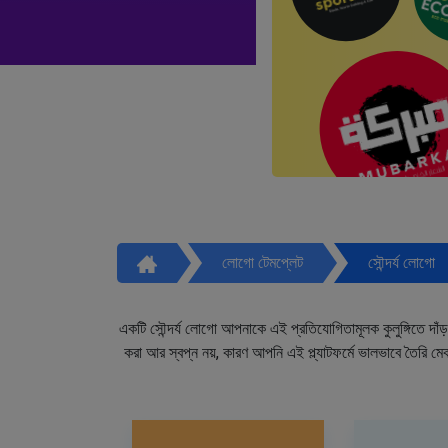
লোগো টেমপ্লেট
সৌন্দর্য লোগো
একটি সৌন্দর্য লোগো আপনাকে এই প্রতিযোগিতামূলক কুলুঙ্গিতে দাঁড
করা আর স্বপ্ন নয়, কারণ আপনি এই প্ল্যাটফর্মে ভালভাবে তৈরি ম