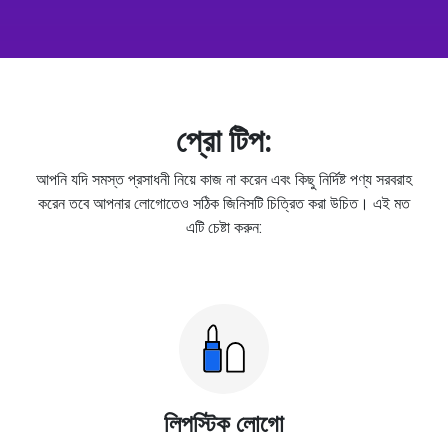
প্রো টিপ:
আপনি যদি সমস্ত প্রসাধনী নিয়ে কাজ না করেন এবং কিছু নির্দিষ্ট পণ্য সরবরাহ
করেন তবে আপনার লোগোতেও সঠিক জিনিসটি চিত্রিত করা উচিত। এই মত
এটি চেষ্টা করুন:
লিপস্টিক লোগো