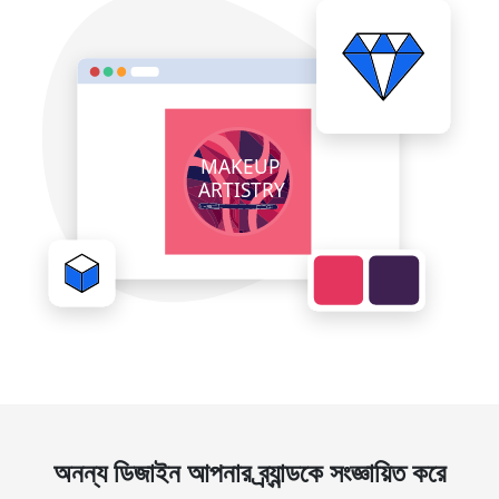
অনন্য ডিজাইন আপনার ব্র্যান্ডকে সংজ্ঞায়িত করে