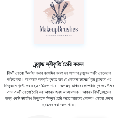
ব্র্যান্ড স্বীকৃতি তৈরি করুন
বিউটি লোগো ডিজাইন করার প্রাথমিক কারণ হল আপনার ব্র্যান্ডের প্রতি লোকেদের
জড়িত করা। আপনাকে অবশ্যই বুঝতে হবে যে লোকেরা তাদের প্রিয় ব্র্যান্ডকে এর
ভিজ্যুয়াল প্রতীকের মাধ্যমে চিনতে পারে। অতএব, আপনার কোম্পানির মুখ হয়ে উঠবে
এমন একটি লোগো তৈরি করা আপনার জন্য অত্যাবশ্যক। আপনার বিউটি ব্র্যান্ডের
জন্য একটি স্টাইলিশ ভিজ্যুয়াল সিম্বল তৈরি করতে আমাদের মেকআপ লোগো মেকার
অ্যাক্সেস করা যেতে পারে।