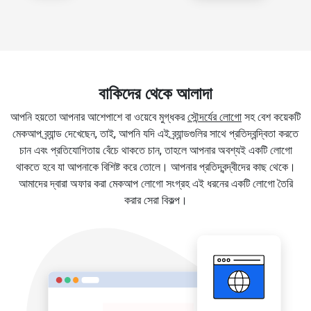
বাকিদের থেকে আলাদা
আপনি হয়তো আপনার আশেপাশে বা ওয়েবে মুগ্ধকর
সৌন্দর্যের লোগো
সহ বেশ কয়েকটি
মেকআপ ব্র্যান্ড দেখেছেন, তাই, আপনি যদি এই ব্র্যান্ডগুলির সাথে প্রতিদ্বন্দ্বিতা করতে
চান এবং প্রতিযোগিতায় বেঁচে থাকতে চান, তাহলে আপনার অবশ্যই একটি লোগো
থাকতে হবে যা আপনাকে বিশিষ্ট করে তোলে। আপনার প্রতিদ্বন্দ্বীদের কাছ থেকে।
আমাদের দ্বারা অফার করা মেকআপ লোগো সংগ্রহ এই ধরনের একটি লোগো তৈরি
করার সেরা বিকল্প।