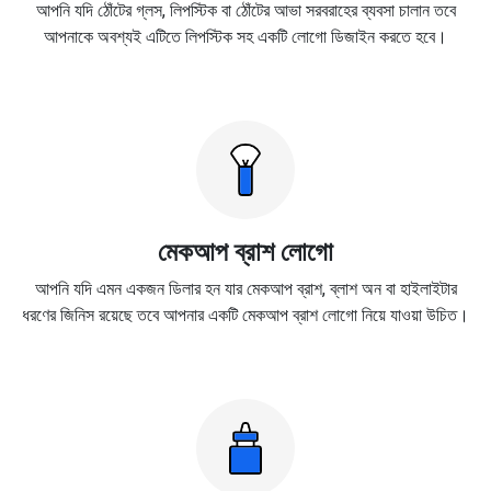
আপনি যদি ঠোঁটের গ্লস, লিপস্টিক বা ঠোঁটের আভা সরবরাহের ব্যবসা চালান তবে
আপনাকে অবশ্যই এটিতে লিপস্টিক সহ একটি লোগো ডিজাইন করতে হবে।
মেকআপ ব্রাশ লোগো
আপনি যদি এমন একজন ডিলার হন যার মেকআপ ব্রাশ, ব্লাশ অন বা হাইলাইটার
ধরণের জিনিস রয়েছে তবে আপনার একটি মেকআপ ব্রাশ লোগো নিয়ে যাওয়া উচিত।