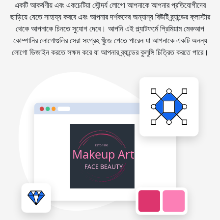
একটি আকর্ষণীয় এবং একচেটিয়া সৌন্দর্য লোগো আপনাকে আপনার প্রতিযোগীদের
ছাড়িয়ে যেতে সাহায্য করবে এবং আপনার দর্শকদের অন্যান্য বিউটি ব্র্যান্ডের ক্লাস্টার
থেকে আপনাকে চিনতে সুযোগ দেবে। আপনি এই প্ল্যাটফর্মে প্রিমিয়াম মেকআপ
কোম্পানির লোগোগুলির সেরা সংগ্রহ খুঁজে পেতে পারেন যা আপনাকে একটি অনন্য
লোগো ডিজাইন করতে সক্ষম করে যা আপনার ব্র্যান্ডের কুলুঙ্গি চিত্রিত করতে পারে।