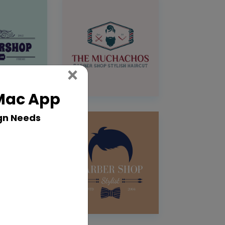
Close
×
 Mac App
gn Needs