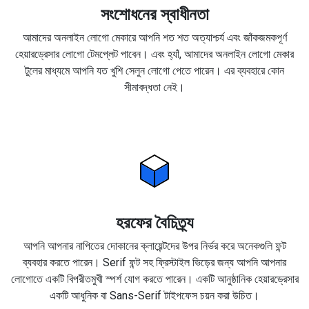
সংশোধনের স্বাধীনতা
আমাদের অনলাইন লোগো মেকারে আপনি শত শত অত্যাশ্চর্য এবং জাঁকজমকপূর্ণ
হেয়ারড্রেসার লোগো টেমপ্লেট পাবেন। এবং হ্যাঁ, আমাদের অনলাইন লোগো মেকার
টুলের মাধ্যমে আপনি যত খুশি সেলুন লোগো পেতে পারেন। এর ব্যবহারে কোন
সীমাবদ্ধতা নেই।
হরফের বৈচিত্র্য
আপনি আপনার নাপিতের দোকানের ক্লায়েন্টদের উপর নির্ভর করে অনেকগুলি ফন্ট
ব্যবহার করতে পারেন। Serif ফন্ট সহ ফ্রিস্টাইল ভিড়ের জন্য আপনি আপনার
লোগোতে একটি বিপরীতমুখী স্পর্শ যোগ করতে পারেন। একটি আনুষ্ঠানিক হেয়ারড্রেসার
একটি আধুনিক বা Sans-Serif টাইপফেস চয়ন করা উচিত।