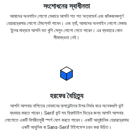
সংশোধনের স্বাধীনতা
আমাদের অনলাইন লোগো মেকারে আপনি শত শত অত্যাশ্চর্য এবং জাঁকজমকপূর্ণ
হেয়ারড্রেসার লোগো টেমপ্লেট পাবেন। এবং হ্যাঁ, আমাদের অনলাইন লোগো মেকার
টুলের মাধ্যমে আপনি যত খুশি সেলুন লোগো পেতে পারেন। এর ব্যবহারে কোন
সীমাবদ্ধতা নেই।
হরফের বৈচিত্র্য
আপনি আপনার নাপিতের দোকানের ক্লায়েন্টদের উপর নির্ভর করে অনেকগুলি ফন্ট
ব্যবহার করতে পারেন। Serif ফন্ট সহ ফ্রিস্টাইল ভিড়ের জন্য আপনি আপনার
লোগোতে একটি বিপরীতমুখী স্পর্শ যোগ করতে পারেন। একটি আনুষ্ঠানিক হেয়ারড্রেসার
একটি আধুনিক বা Sans-Serif টাইপফেস চয়ন করা উচিত।