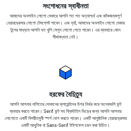
সংশোধনের স্বাধীনতা
আমাদের অনলাইন লোগো মেকারে আপনি শত শত অত্যাশ্চর্য এবং জাঁকজমকপূর্ণ
হেয়ারড্রেসার লোগো টেমপ্লেট পাবেন। এবং হ্যাঁ, আমাদের অনলাইন লোগো মেকার
টুলের মাধ্যমে আপনি যত খুশি সেলুন লোগো পেতে পারেন। এর ব্যবহারে কোন
সীমাবদ্ধতা নেই।
হরফের বৈচিত্র্য
আপনি আপনার নাপিতের দোকানের ক্লায়েন্টদের উপর নির্ভর করে অনেকগুলি ফন্ট
ব্যবহার করতে পারেন। Serif ফন্ট সহ ফ্রিস্টাইল ভিড়ের জন্য আপনি আপনার
লোগোতে একটি বিপরীতমুখী স্পর্শ যোগ করতে পারেন। একটি আনুষ্ঠানিক হেয়ারড্রেসার
একটি আধুনিক বা Sans-Serif টাইপফেস চয়ন করা উচিত।