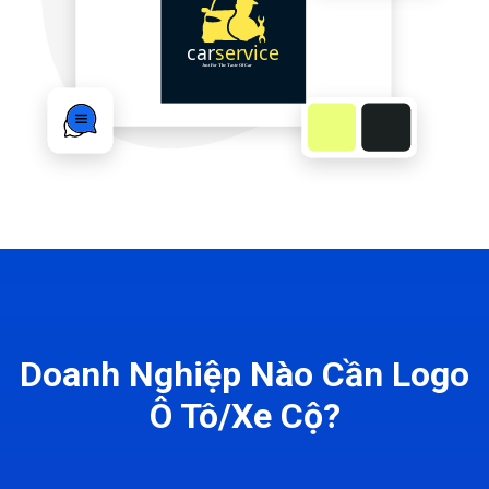
Doanh Nghiệp Nào Cần Logo
Ô Tô/Xe Cộ?