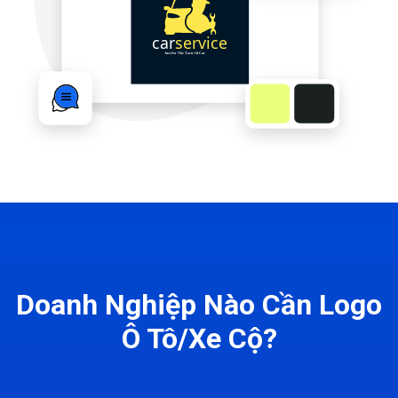
Doanh Nghiệp Nào Cần Logo
Ô Tô/Xe Cộ?