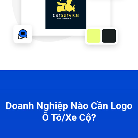
Doanh Nghiệp Nào Cần Logo
Ô Tô/Xe Cộ?