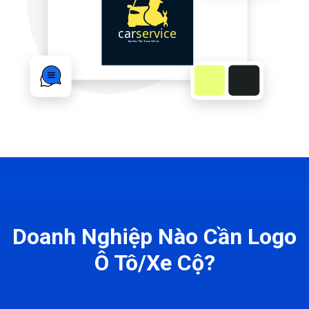
Doanh Nghiệp Nào Cần Logo
Ô Tô/Xe Cộ?