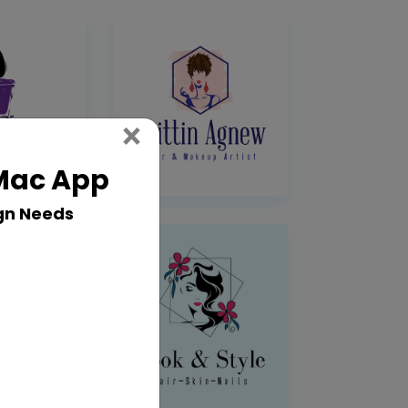
Close
×
 Mac App
gn Needs