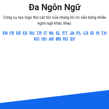
Đa Ngôn Ngữ
Công cụ tạo logo thợ cắt tóc của chúng tôi có sẵn bằng nhiều
ngôn ngữ khác nhau:
EN
FR
DE
ES
RU
TR
IT
NL
EL
PT
JA
PL
CS
ID
VI
TH
KO
HU
AR
BN
RO
SV