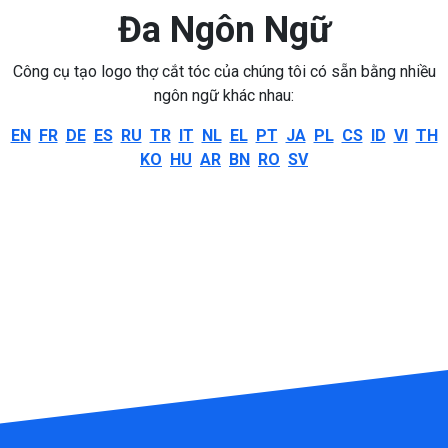
Đa Ngôn Ngữ
Công cụ tạo logo thợ cắt tóc của chúng tôi có sẵn bằng nhiều
ngôn ngữ khác nhau:
EN
FR
DE
ES
RU
TR
IT
NL
EL
PT
JA
PL
CS
ID
VI
TH
KO
HU
AR
BN
RO
SV