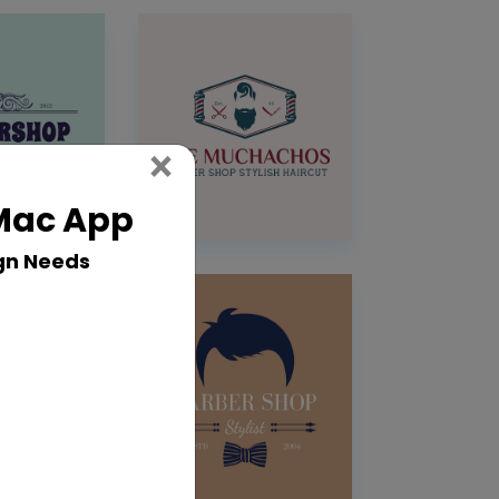
Close
×
 Mac App
gn Needs