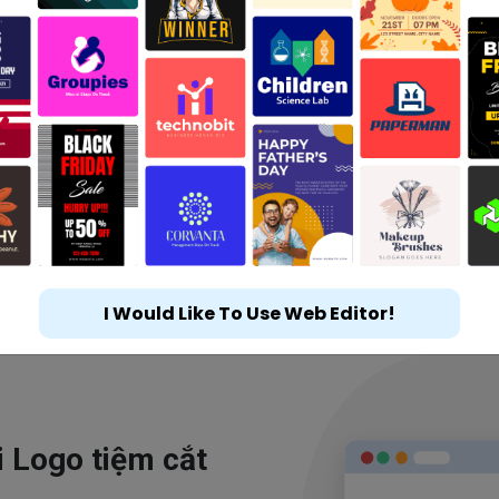
I Would Like To Use Web Editor!
i Logo tiệm cắt