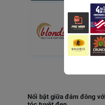
Nổi bật giữa đám đông vớ
tóc tuyệt đẹp