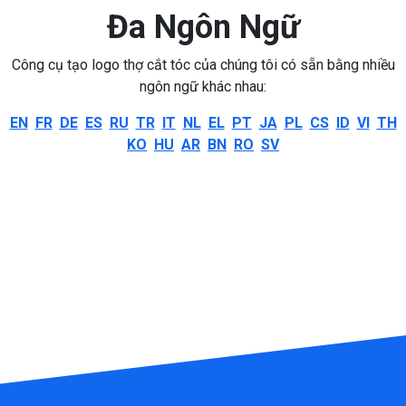
Đa Ngôn Ngữ
Công cụ tạo logo thợ cắt tóc của chúng tôi có sẵn bằng nhiều
ngôn ngữ khác nhau:
EN
FR
DE
ES
RU
TR
IT
NL
EL
PT
JA
PL
CS
ID
VI
TH
KO
HU
AR
BN
RO
SV