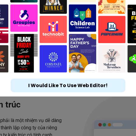
I Would Like To Use Web Editor!
n trúc
 phải là một nhiệm vụ dễ dàng
 thành lập công ty của riêng
ty kiến trúc có tính cạnh