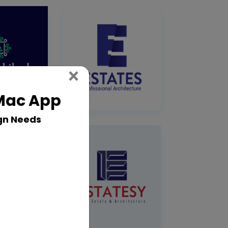
Close
×
 Mac App
gn Needs