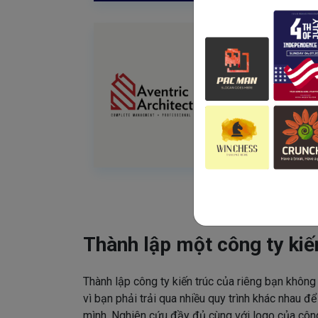
Thành lập một công ty kiế
Thành lập công ty kiến trúc của riêng bạn không
vì bạn phải trải qua nhiều quy trình khác nhau để
mình. Nghiên cứu đầy đủ cùng với logo của công 