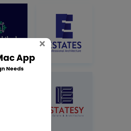
Close
×
 Mac App
gn Needs