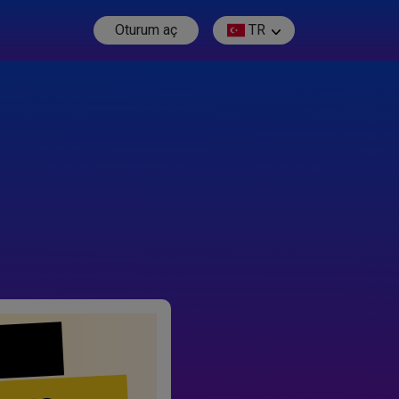
Oturum aç
TR