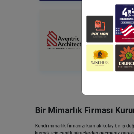
Bir Mimarlık Firması Kuru
Kendi mimarlık firmanızı kurmak kolay bir iş deği
kurmak için çeşitli süreçlerden geçmeniz gereki