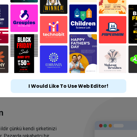
I Would Like To Use Web Editor!
n
ldir çünkü kendi şirketinizi
r. Pazarda rekabetçi bir