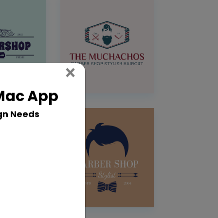
Close
×
 Mac App
gn Needs