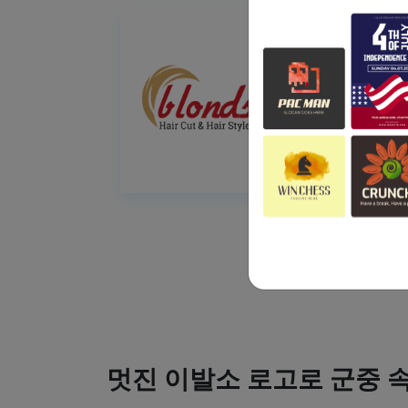
멋진 이발소 로고로 군중 