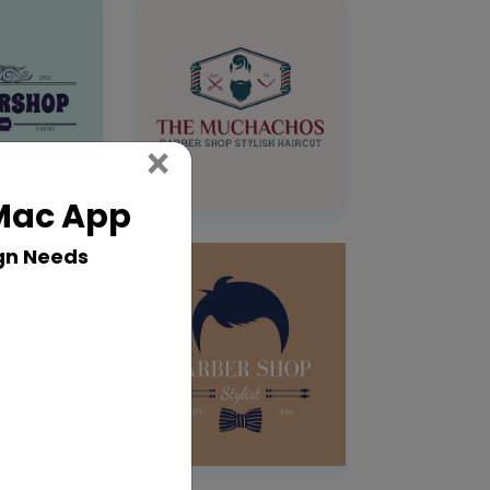
Close
×
 Mac App
gn Needs