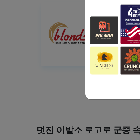
멋진 이발소 로고로 군중 