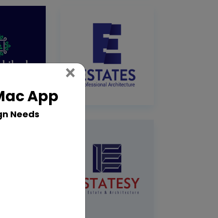
Close
×
 Mac App
gn Needs