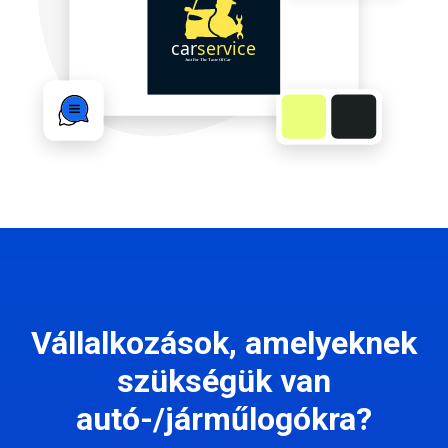
Vállalkozások, amelyeknek
szükségük van
autó-/járműlogókra?