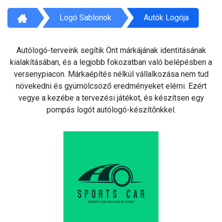
Logó Sablonok
Autók Logója
Autólogó-terveink segítik Önt márkájának identitásának
kialakításában, és a legjobb fokozatban való belépésben a
versenypiacon. Márkaépítés nélkül vállalkozása nem tud
növekedni és gyümölcsöző eredményeket elérni. Ezért
vegye a kezébe a tervezési játékot, és készítsen egy
pompás logót autólogó-készítőnkkel.