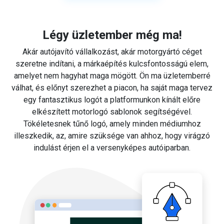
Légy üzletember még ma!
Akár autójavító vállalkozást, akár motorgyártó céget
szeretne indítani, a márkaépítés kulcsfontosságú elem,
amelyet nem hagyhat maga mögött. Ön ma üzletemberré
válhat, és előnyt szerezhet a piacon, ha saját maga tervez
egy fantasztikus logót a platformunkon kínált előre
elkészített motorlogó sablonok segítségével.
Tökéletesnek tűnő logó, amely minden médiumhoz
illeszkedik, az, amire szüksége van ahhoz, hogy virágzó
indulást érjen el a versenyképes autóiparban.