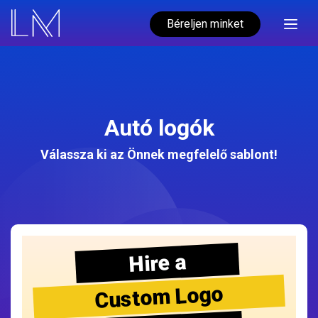
Béreljen minket
Autó logók
Válassza ki az Önnek megfelelő sablont!
Hire a
Custom Logo