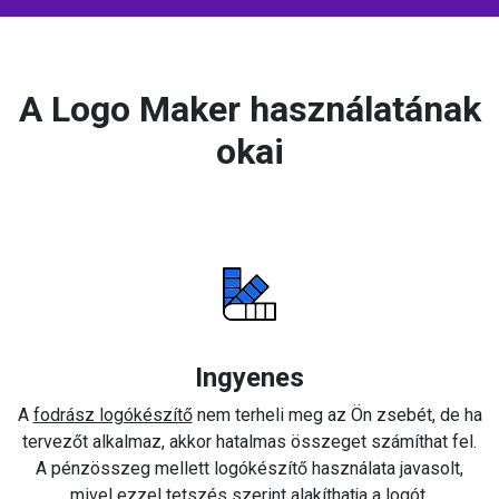
A Logo Maker használatának
okai
Ingyenes
A
fodrász logókészítő
nem terheli meg az Ön zsebét, de ha
tervezőt alkalmaz, akkor hatalmas összeget számíthat fel.
A pénzösszeg mellett logókészítő használata javasolt,
mivel ezzel tetszés szerint alakíthatja a logót.