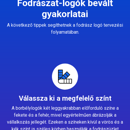
Fodrászat-logók bevált
gyakorlatai
A következő tippek segíthetnek a fodrász logó tervezési
folyamatában.
Válassza ki a megfelelő színt
A borbélylogók két leggyakrabban előforduló színe a
fekete és a fehér, mivel egyértelműen ábrázolják a
vállalkozás jellegét. Ezeken a színeken kívül a vörös és a
kék színt is széles körben használják a fodrászüzlet