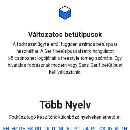
Változatos betűtípusok
A fodrászat ügyfeleitől függően számos betűtípust
használhat. A Serif betűtípussal retro hangulatot
kölcsönözhet logójának a freestyle tömeg számára. Egy
hivatalos fodrásznak modern vagy Sans-Serif betűtípust
kell választania.
Több Nyelv
Fodrász logó készítőnk különböző nyelveken érhető el:
EN
FR
DE
ES
RU
TR
IT
NL
EL
PT
JA
PL
CS
ID
VI
TH