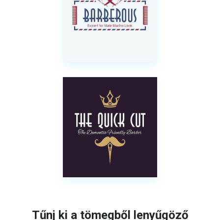
Tűnj ki a tömegből lenyűgöző