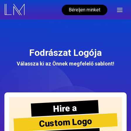
Béreljen minket
Fodrászat Logója
Válassza ki az Önnek megfelelő sablont!
Hire a
Custom Logo