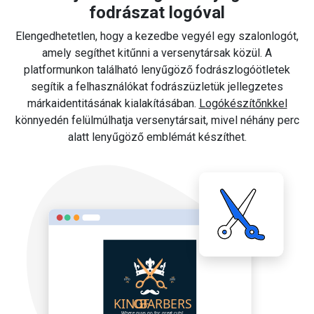
fodrászat logóval
Elengedhetetlen, hogy a kezedbe vegyél egy szalonlogót,
amely segíthet kitűnni a versenytársak közül. A
platformunkon található lenyűgöző fodrászlogóötletek
segítik a felhasználókat fodrászüzletük jellegzetes
márkaidentitásának kialakításában.
Logókészítőnkkel
könnyedén felülmúlhatja versenytársait, mivel néhány perc
alatt lenyűgöző emblémát készíthet.