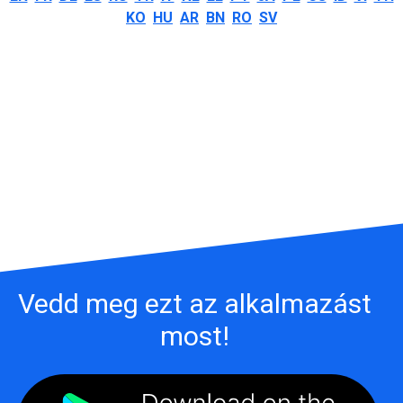
KO
HU
AR
BN
RO
SV
Vedd meg ezt az alkalmazást
most!