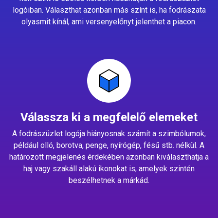
logóiban. Választhat azonban más színt is, ha fodrászata
olyasmit kínál, ami versenyelőnyt jelenthet a piacon.
Válassza ki a megfelelő elemeket
A fodrászüzlet logója hiányosnak számít a szimbólumok,
például olló, borotva, penge, nyírógép, fésű stb. nélkül. A
határozott megjelenés érdekében azonban kiválaszthatja a
haj vagy szakáll alakú ikonokat is, amelyek szintén
beszélhetnek a márkád.