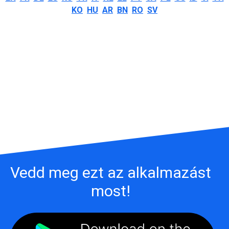
KO
HU
AR
BN
RO
SV
Vedd meg ezt az alkalmazást
most!