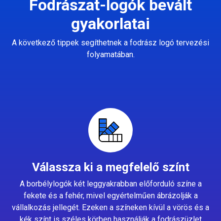
Fodrászat-logók bevált
gyakorlatai
A következő tippek segíthetnek a fodrász logó tervezési
folyamatában.
Válassza ki a megfelelő színt
A borbélylogók két leggyakrabban előforduló színe a
fekete és a fehér, mivel egyértelműen ábrázolják a
vállalkozás jellegét. Ezeken a színeken kívül a vörös és a
kék színt is széles körben használják a fodrászüzlet