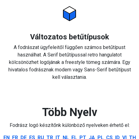
Változatos betűtípusok
A fodrászat ügyfeleitől függően számos betűtípust
használhat. A Serif betűtípussal retro hangulatot
kölcsönözhet logójának a freestyle tömeg számára. Egy
hivatalos fodrásznak modern vagy Sans-Serif betűtípust
kell választania.
Több Nyelv
Fodrász logó készítőnk különböző nyelveken érhető el:
EN
FR
DE
ES
RU
TR
IT
NL
EL
PT
JA
PL
CS
ID
VI
TH