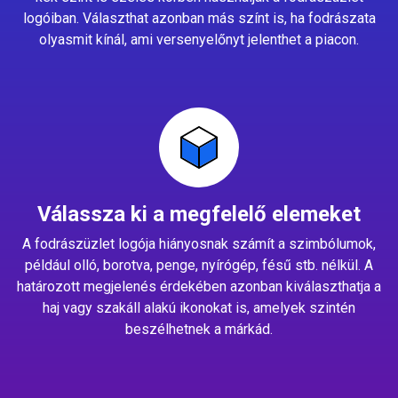
logóiban. Választhat azonban más színt is, ha fodrászata
olyasmit kínál, ami versenyelőnyt jelenthet a piacon.
Válassza ki a megfelelő elemeket
A fodrászüzlet logója hiányosnak számít a szimbólumok,
például olló, borotva, penge, nyírógép, fésű stb. nélkül. A
határozott megjelenés érdekében azonban kiválaszthatja a
haj vagy szakáll alakú ikonokat is, amelyek szintén
beszélhetnek a márkád.