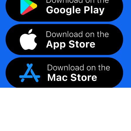
©
2026
LogoMaker
Minden jog fenntartva.