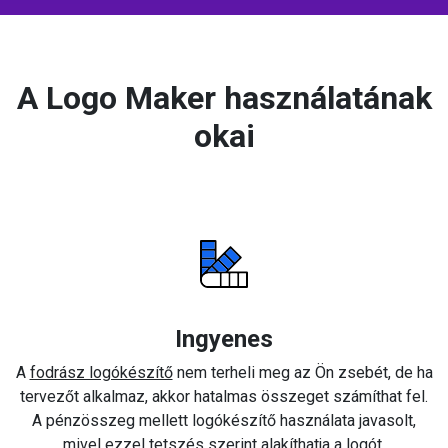
A Logo Maker használatának
okai
Ingyenes
A
fodrász logókészítő
nem terheli meg az Ön zsebét, de ha
tervezőt alkalmaz, akkor hatalmas összeget számíthat fel.
A pénzösszeg mellett logókészítő használata javasolt,
mivel ezzel tetszés szerint alakíthatja a logót.