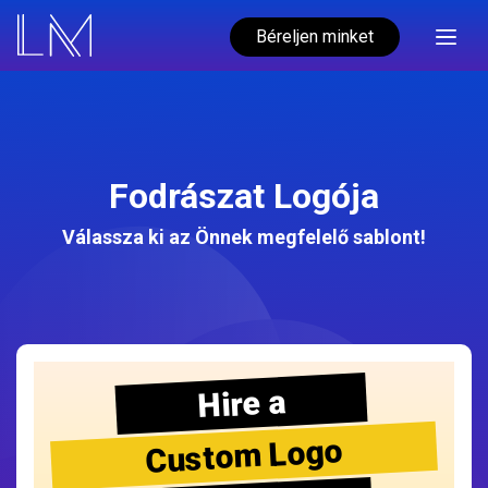
Béreljen minket
Fodrászat Logója
Válassza ki az Önnek megfelelő sablont!
Hire a
Custom Logo