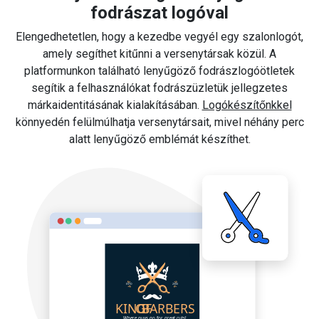
fodrászat logóval
Elengedhetetlen, hogy a kezedbe vegyél egy szalonlogót,
amely segíthet kitűnni a versenytársak közül. A
platformunkon található lenyűgöző fodrászlogóötletek
segítik a felhasználókat fodrászüzletük jellegzetes
márkaidentitásának kialakításában.
Logókészítőnkkel
könnyedén felülmúlhatja versenytársait, mivel néhány perc
alatt lenyűgöző emblémát készíthet.