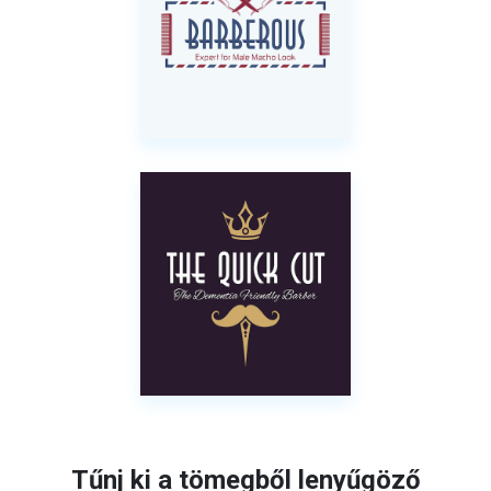
Tűnj ki a tömegből lenyűgöző