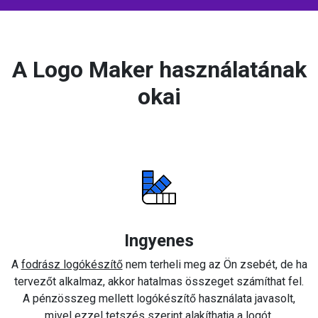
A Logo Maker használatának
okai
Ingyenes
A
fodrász logókészítő
nem terheli meg az Ön zsebét, de ha
tervezőt alkalmaz, akkor hatalmas összeget számíthat fel.
A pénzösszeg mellett logókészítő használata javasolt,
mivel ezzel tetszés szerint alakíthatja a logót.