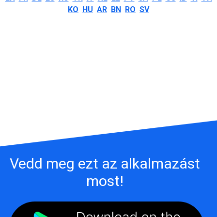
KO
HU
AR
BN
RO
SV
Vedd meg ezt az alkalmazást
most!