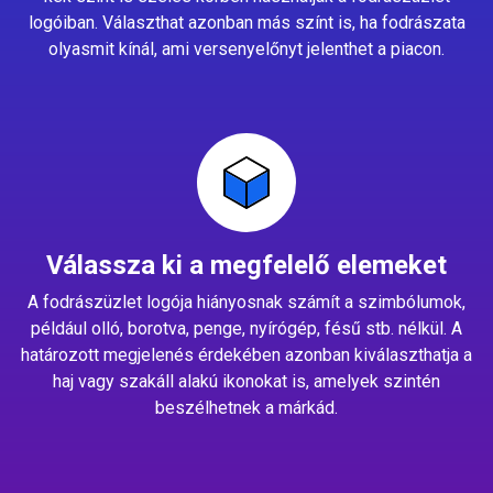
logóiban. Választhat azonban más színt is, ha fodrászata
olyasmit kínál, ami versenyelőnyt jelenthet a piacon.
Válassza ki a megfelelő elemeket
A fodrászüzlet logója hiányosnak számít a szimbólumok,
például olló, borotva, penge, nyírógép, fésű stb. nélkül. A
határozott megjelenés érdekében azonban kiválaszthatja a
haj vagy szakáll alakú ikonokat is, amelyek szintén
beszélhetnek a márkád.