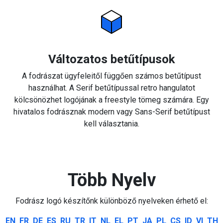
Változatos betűtípusok
A fodrászat ügyfeleitől függően számos betűtípust
használhat. A Serif betűtípussal retro hangulatot
kölcsönözhet logójának a freestyle tömeg számára. Egy
hivatalos fodrásznak modern vagy Sans-Serif betűtípust
kell választania.
Több Nyelv
Fodrász logó készítőnk különböző nyelveken érhető el:
EN
FR
DE
ES
RU
TR
IT
NL
EL
PT
JA
PL
CS
ID
VI
TH