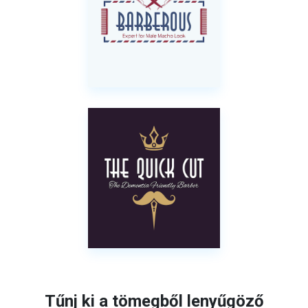
Tűnj ki a tömegből lenyűgöző