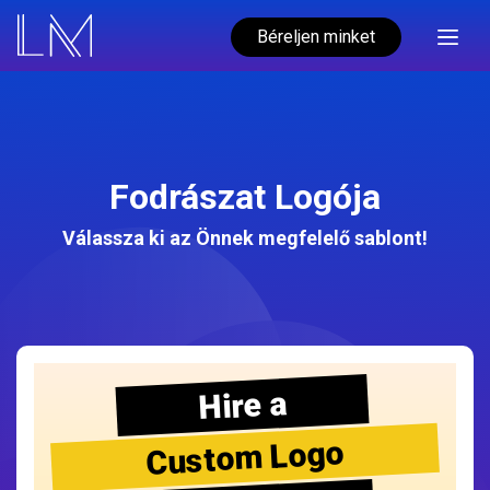
Béreljen minket
Fodrászat Logója
Válassza ki az Önnek megfelelő sablont!
Hire a
Custom Logo