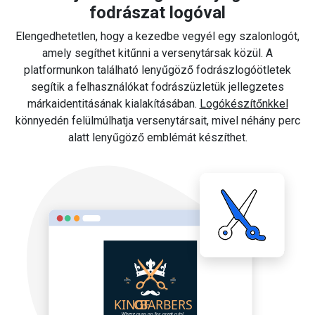
fodrászat logóval
Elengedhetetlen, hogy a kezedbe vegyél egy szalonlogót,
amely segíthet kitűnni a versenytársak közül. A
platformunkon található lenyűgöző fodrászlogóötletek
segítik a felhasználókat fodrászüzletük jellegzetes
márkaidentitásának kialakításában.
Logókészítőnkkel
könnyedén felülmúlhatja versenytársait, mivel néhány perc
alatt lenyűgöző emblémát készíthet.