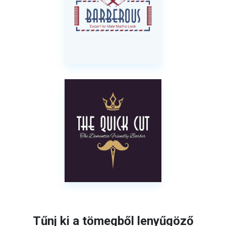
Tűnj ki a tömegből lenyűgöző