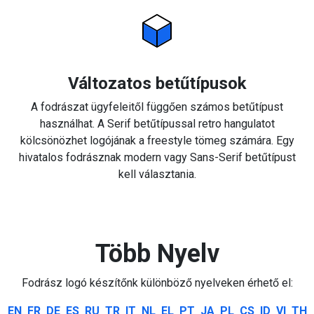
Változatos betűtípusok
A fodrászat ügyfeleitől függően számos betűtípust
használhat. A Serif betűtípussal retro hangulatot
kölcsönözhet logójának a freestyle tömeg számára. Egy
hivatalos fodrásznak modern vagy Sans-Serif betűtípust
kell választania.
Több Nyelv
Fodrász logó készítőnk különböző nyelveken érhető el:
EN
FR
DE
ES
RU
TR
IT
NL
EL
PT
JA
PL
CS
ID
VI
TH