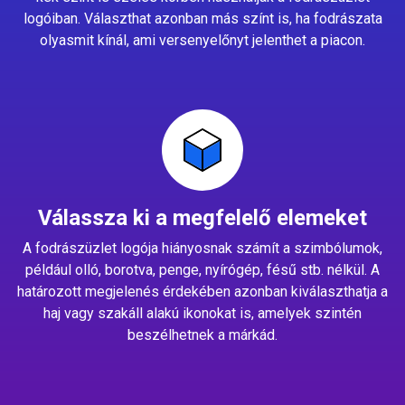
logóiban. Választhat azonban más színt is, ha fodrászata
olyasmit kínál, ami versenyelőnyt jelenthet a piacon.
Válassza ki a megfelelő elemeket
A fodrászüzlet logója hiányosnak számít a szimbólumok,
például olló, borotva, penge, nyírógép, fésű stb. nélkül. A
határozott megjelenés érdekében azonban kiválaszthatja a
haj vagy szakáll alakú ikonokat is, amelyek szintén
beszélhetnek a márkád.