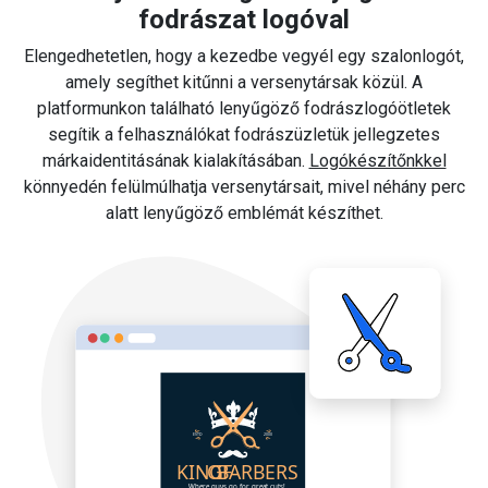
fodrászat logóval
Elengedhetetlen, hogy a kezedbe vegyél egy szalonlogót,
amely segíthet kitűnni a versenytársak közül. A
platformunkon található lenyűgöző fodrászlogóötletek
segítik a felhasználókat fodrászüzletük jellegzetes
márkaidentitásának kialakításában.
Logókészítőnkkel
könnyedén felülmúlhatja versenytársait, mivel néhány perc
alatt lenyűgöző emblémát készíthet.