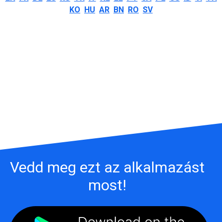
KO
HU
AR
BN
RO
SV
Vedd meg ezt az alkalmazást
most!