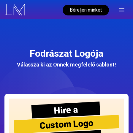
Béreljen minket
Fodrászat Logója
Válassza ki az Önnek megfelelő sablont!
Hire a
Custom Logo