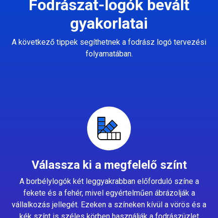
Fodrászat-logók bevált
gyakorlatai
A következő tippek segíthetnek a fodrász logó tervezési
folyamatában.
Válassza ki a megfelelő színt
A borbélylogók két leggyakrabban előforduló színe a
fekete és a fehér, mivel egyértelműen ábrázolják a
vállalkozás jellegét. Ezeken a színeken kívül a vörös és a
kék színt is széles körben használják a fodrászüzlet