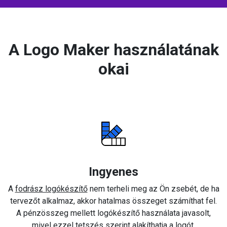
A Logo Maker használatának
okai
Ingyenes
A
fodrász logókészítő
nem terheli meg az Ön zsebét, de ha
tervezőt alkalmaz, akkor hatalmas összeget számíthat fel.
A pénzösszeg mellett logókészítő használata javasolt,
mivel ezzel tetszés szerint alakíthatja a logót.