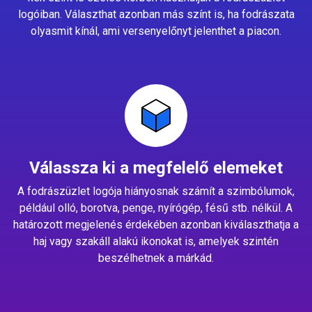
logóiban. Választhat azonban más színt is, ha fodrászata
olyasmit kínál, ami versenyelőnyt jelenthet a piacon.
Válassza ki a megfelelő elemeket
A fodrászüzlet logója hiányosnak számít a szimbólumok,
például olló, borotva, penge, nyírógép, fésű stb. nélkül. A
határozott megjelenés érdekében azonban kiválaszthatja a
haj vagy szakáll alakú ikonokat is, amelyek szintén
beszélhetnek a márkád.