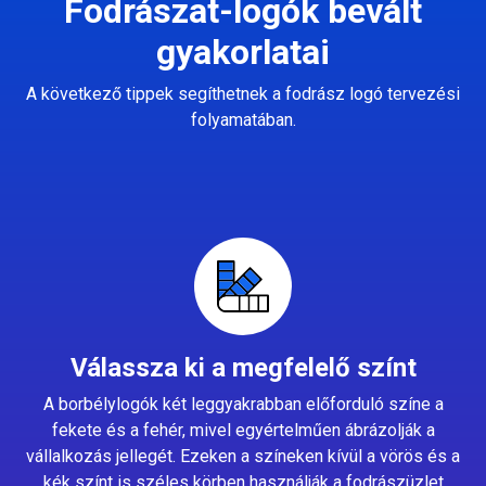
Fodrászat-logók bevált
gyakorlatai
A következő tippek segíthetnek a fodrász logó tervezési
folyamatában.
Válassza ki a megfelelő színt
A borbélylogók két leggyakrabban előforduló színe a
fekete és a fehér, mivel egyértelműen ábrázolják a
vállalkozás jellegét. Ezeken a színeken kívül a vörös és a
kék színt is széles körben használják a fodrászüzlet