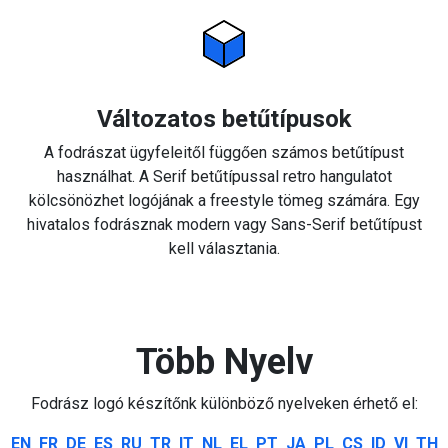
Változatos betűtípusok
A fodrászat ügyfeleitől függően számos betűtípust
használhat. A Serif betűtípussal retro hangulatot
kölcsönözhet logójának a freestyle tömeg számára. Egy
hivatalos fodrásznak modern vagy Sans-Serif betűtípust
kell választania.
Több Nyelv
Fodrász logó készítőnk különböző nyelveken érhető el:
EN
FR
DE
ES
RU
TR
IT
NL
EL
PT
JA
PL
CS
ID
VI
TH