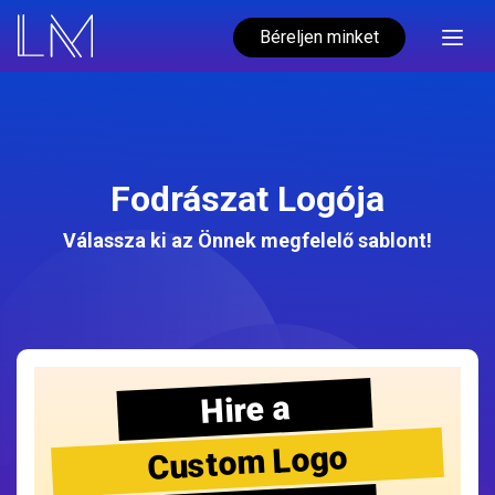
Béreljen minket
Fodrászat Logója
Válassza ki az Önnek megfelelő sablont!
Hire a
Custom Logo