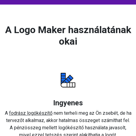
A Logo Maker használatának
okai
Ingyenes
A
fodrász logókészítő
nem terheli meg az Ön zsebét, de ha
tervezőt alkalmaz, akkor hatalmas összeget számíthat fel.
A pénzösszeg mellett logókészítő használata javasolt,
mivel ezzel tetszés szerint alakíthatja a logót.