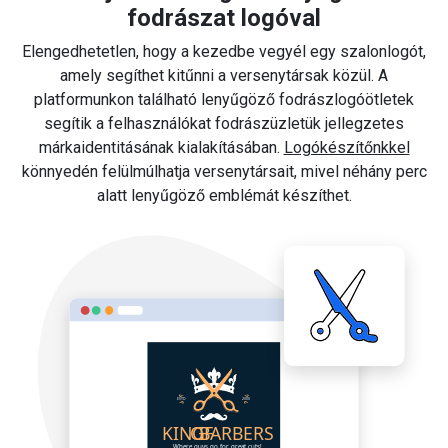
fodrászat logóval
Elengedhetetlen, hogy a kezedbe vegyél egy szalonlogót,
amely segíthet kitűnni a versenytársak közül. A
platformunkon található lenyűgöző fodrászlogóötletek
segítik a felhasználókat fodrászüzletük jellegzetes
márkaidentitásának kialakításában.
Logókészítőnkkel
könnyedén felülmúlhatja versenytársait, mivel néhány perc
alatt lenyűgöző emblémát készíthet.