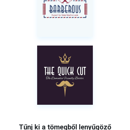
Tűnj ki a tömegből lenyűgöző