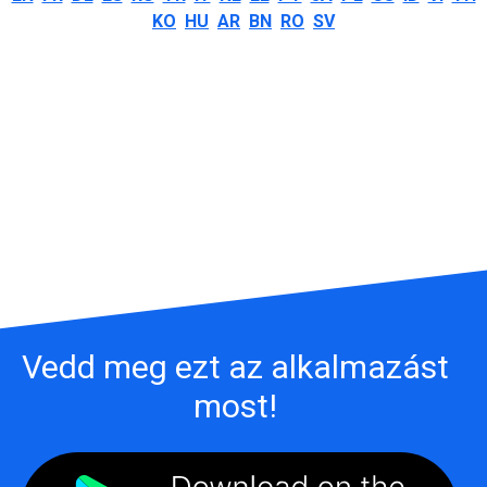
KO
HU
AR
BN
RO
SV
Vedd meg ezt az alkalmazást
most!