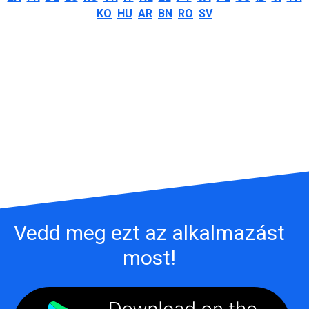
KO
HU
AR
BN
RO
SV
Vedd meg ezt az alkalmazást
most!