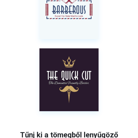
Tűnj ki a tömegből lenyűgöző