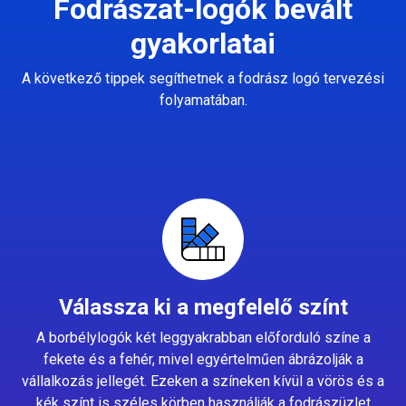
Fodrászat-logók bevált
gyakorlatai
A következő tippek segíthetnek a fodrász logó tervezési
folyamatában.
Válassza ki a megfelelő színt
A borbélylogók két leggyakrabban előforduló színe a
fekete és a fehér, mivel egyértelműen ábrázolják a
vállalkozás jellegét. Ezeken a színeken kívül a vörös és a
kék színt is széles körben használják a fodrászüzlet