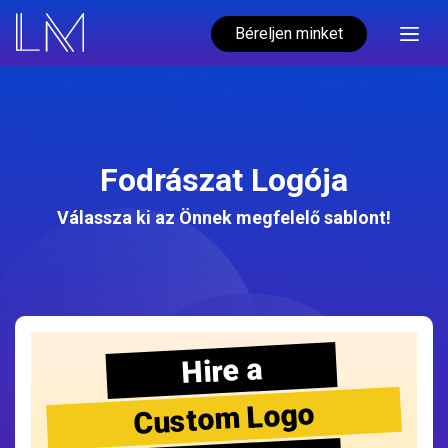
Béreljen minket
Fodrászat Logója
Válassza ki az Önnek megfelelő sablont!
Hire a
Custom Logo