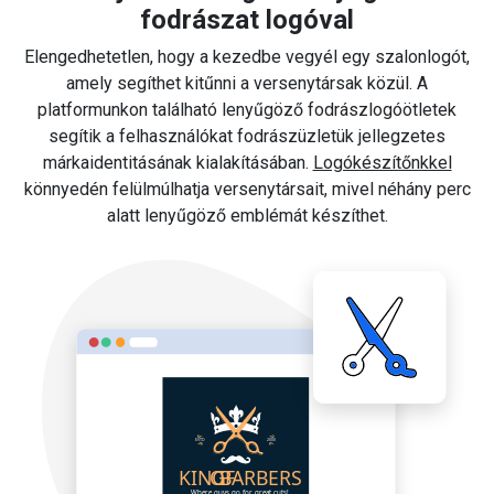
fodrászat logóval
Elengedhetetlen, hogy a kezedbe vegyél egy szalonlogót,
amely segíthet kitűnni a versenytársak közül. A
platformunkon található lenyűgöző fodrászlogóötletek
segítik a felhasználókat fodrászüzletük jellegzetes
márkaidentitásának kialakításában.
Logókészítőnkkel
könnyedén felülmúlhatja versenytársait, mivel néhány perc
alatt lenyűgöző emblémát készíthet.