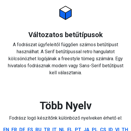
Változatos betűtípusok
A fodrászat ügyfeleitől függően számos betűtípust
használhat. A Serif betűtípussal retro hangulatot
kölcsönözhet logójának a freestyle tömeg számára. Egy
hivatalos fodrásznak modern vagy Sans-Serif betűtípust
kell választania.
Több Nyelv
Fodrász logó készítőnk különböző nyelveken érhető el:
EN
FR
DE
ES
RU
TR
IT
NL
EL
PT
JA
PL
CS
ID
VI
TH