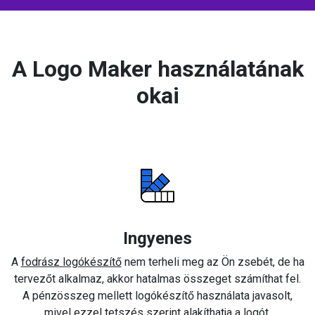
A Logo Maker használatának
okai
Ingyenes
A
fodrász logókészítő
nem terheli meg az Ön zsebét, de ha
tervezőt alkalmaz, akkor hatalmas összeget számíthat fel.
A pénzösszeg mellett logókészítő használata javasolt,
mivel ezzel tetszés szerint alakíthatja a logót.