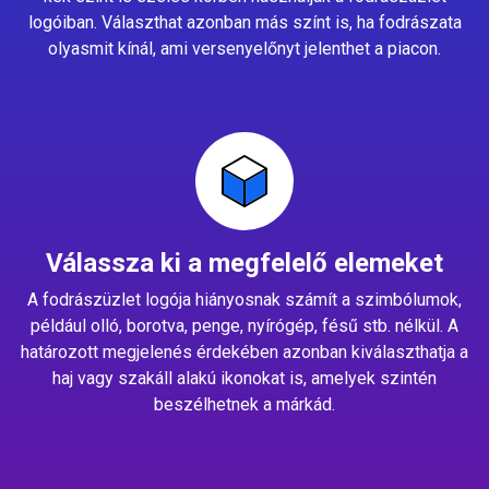
logóiban. Választhat azonban más színt is, ha fodrászata
olyasmit kínál, ami versenyelőnyt jelenthet a piacon.
Válassza ki a megfelelő elemeket
A fodrászüzlet logója hiányosnak számít a szimbólumok,
például olló, borotva, penge, nyírógép, fésű stb. nélkül. A
határozott megjelenés érdekében azonban kiválaszthatja a
haj vagy szakáll alakú ikonokat is, amelyek szintén
beszélhetnek a márkád.