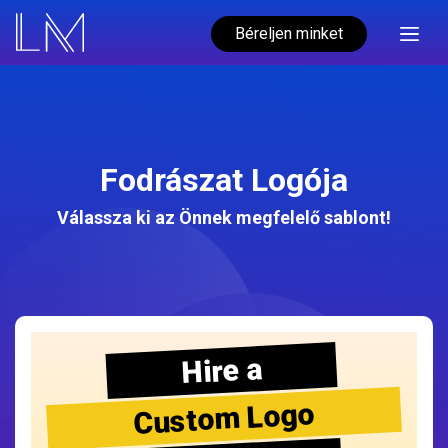
Béreljen minket
Fodrászat Logója
Válassza ki az Önnek megfelelő sablont!
Hire a
Custom Logo