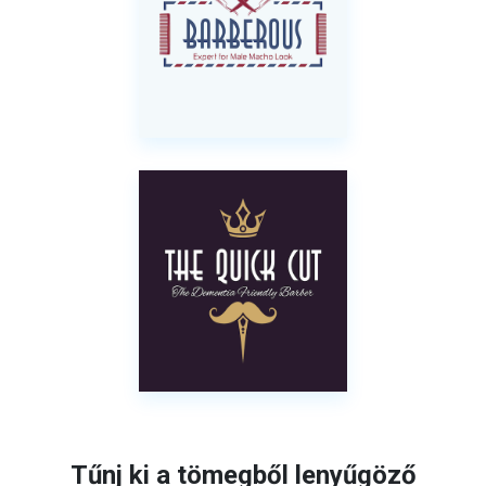
Tűnj ki a tömegből lenyűgöző