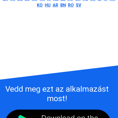
KO
HU
AR
BN
RO
SV
Vedd meg ezt az alkalmazást
most!