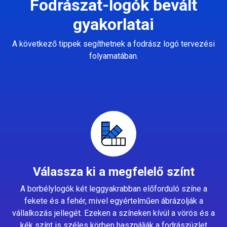
Fodrászat-logók bevált
gyakorlatai
A következő tippek segíthetnek a fodrász logó tervezési
folyamatában.
Válassza ki a megfelelő színt
A borbélylogók két leggyakrabban előforduló színe a
fekete és a fehér, mivel egyértelműen ábrázolják a
vállalkozás jellegét. Ezeken a színeken kívül a vörös és a
kék színt is széles körben használják a fodrászüzlet