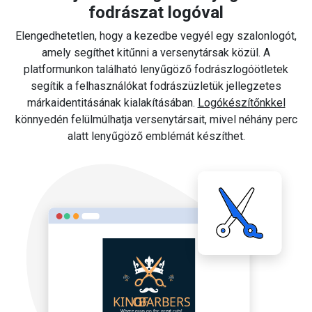
fodrászat logóval
Elengedhetetlen, hogy a kezedbe vegyél egy szalonlogót,
amely segíthet kitűnni a versenytársak közül. A
platformunkon található lenyűgöző fodrászlogóötletek
segítik a felhasználókat fodrászüzletük jellegzetes
márkaidentitásának kialakításában.
Logókészítőnkkel
könnyedén felülmúlhatja versenytársait, mivel néhány perc
alatt lenyűgöző emblémát készíthet.