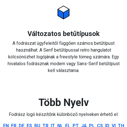
Változatos betűtípusok
A fodrászat ügyfeleitől függően számos betűtípust
használhat. A Serif betűtípussal retro hangulatot
kölcsönözhet logójának a freestyle tömeg számára. Egy
hivatalos fodrásznak modern vagy Sans-Serif betűtípust
kell választania.
Több Nyelv
Fodrász logó készítőnk különböző nyelveken érhető el:
EN
FR
DE
ES
RU
TR
IT
NL
EL
PT
JA
PL
CS
ID
VI
TH