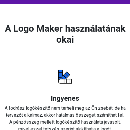
A Logo Maker használatának
okai
Ingyenes
A
fodrász logókészítő
nem terheli meg az Ön zsebét, de ha
tervezőt alkalmaz, akkor hatalmas összeget számíthat fel.
A pénzösszeg mellett logókészítő használata javasolt,
mivel ezzel tetszés szerint alakíthatja a logót.