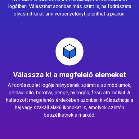
logóiban. Választhat azonban más színt is, ha fodrászata
olyasmit kínál, ami versenyelőnyt jelenthet a piacon.
Válassza ki a megfelelő elemeket
A fodrászüzlet logója hiányosnak számít a szimbólumok,
például olló, borotva, penge, nyírógép, fésű stb. nélkül. A
határozott megjelenés érdekében azonban kiválaszthatja a
haj vagy szakáll alakú ikonokat is, amelyek szintén
beszélhetnek a márkád.