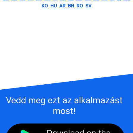
KO
HU
AR
BN
RO
SV
Vedd meg ezt az alkalmazást
most!