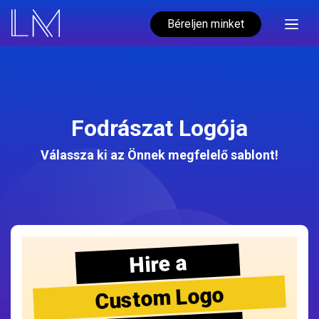
Béreljen minket
Fodrászat Logója
Válassza ki az Önnek megfelelő sablont!
Hire a
Custom Logo