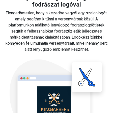
fodrászat logóval
Elengedhetetlen, hogy a kezedbe vegyél egy szalonlogót,
amely segíthet kitűnni a versenytársak közül. A
platformunkon található lenyűgöző fodrászlogóötletek
segítik a felhasználókat fodrászüzletük jellegzetes
márkaidentitásának kialakításában.
Logókészítőnkkel
könnyedén felülmúlhatja versenytársait, mivel néhány perc
alatt lenyűgöző emblémát készíthet.