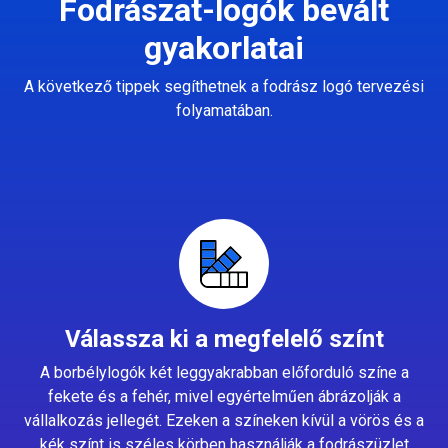
Fodrászat-logók bevált
gyakorlatai
A következő tippek segíthetnek a fodrász logó tervezési
folyamatában.
Válassza ki a megfelelő színt
A borbélylogók két leggyakrabban előforduló színe a
fekete és a fehér, mivel egyértelműen ábrázolják a
vállalkozás jellegét. Ezeken a színeken kívül a vörös és a
kék színt is széles körben használják a fodrászüzlet