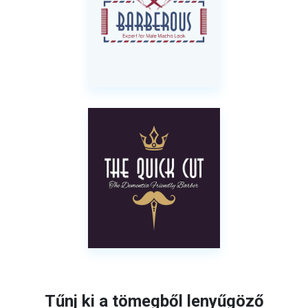
Tűnj ki a tömegből lenyűgöző