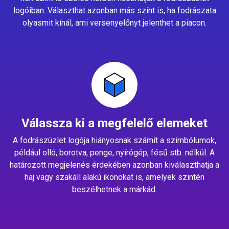
logóiban. Választhat azonban más színt is, ha fodrászata
olyasmit kínál, ami versenyelőnyt jelenthet a piacon.
Válassza ki a megfelelő elemeket
A fodrászüzlet logója hiányosnak számít a szimbólumok,
például olló, borotva, penge, nyírógép, fésű stb. nélkül. A
határozott megjelenés érdekében azonban kiválaszthatja a
haj vagy szakáll alakú ikonokat is, amelyek szintén
beszélhetnek a márkád.