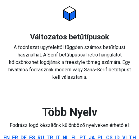
Változatos betűtípusok
A fodrászat ügyfeleitől függően számos betűtípust
használhat. A Serif betűtípussal retro hangulatot
kölcsönözhet logójának a freestyle tömeg számára. Egy
hivatalos fodrásznak modern vagy Sans-Serif betűtípust
kell választania.
Több Nyelv
Fodrász logó készítőnk különböző nyelveken érhető el:
EN
FR
DE
ES
RU
TR
IT
NL
EL
PT
JA
PL
CS
ID
VI
TH