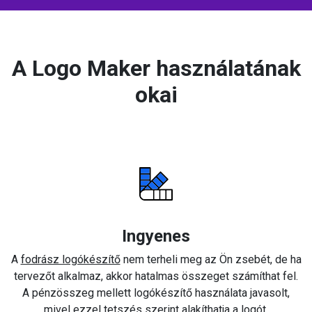
A Logo Maker használatának
okai
Ingyenes
A
fodrász logókészítő
nem terheli meg az Ön zsebét, de ha
tervezőt alkalmaz, akkor hatalmas összeget számíthat fel.
A pénzösszeg mellett logókészítő használata javasolt,
mivel ezzel tetszés szerint alakíthatja a logót.