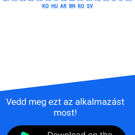
KO
HU
AR
BN
RO
SV
Vedd meg ezt az alkalmazást
most!