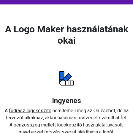
A Logo Maker használatának
okai
Ingyenes
A
fodrász logókészítő
nem terheli meg az Ön zsebét, de ha
tervezőt alkalmaz, akkor hatalmas összeget számíthat fel.
A pénzösszeg mellett logókészítő használata javasolt,
mivel ezzel tetszés szerint alakíthatja a logót.