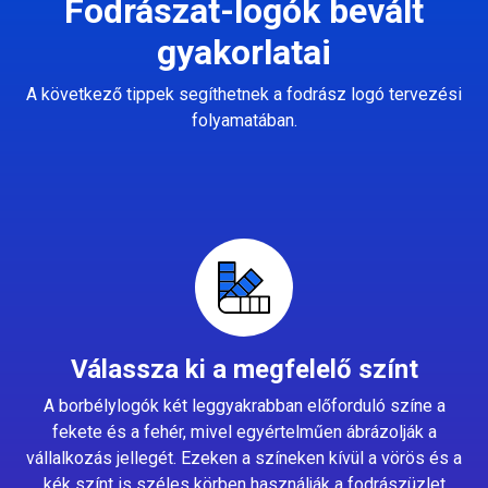
Fodrászat-logók bevált
gyakorlatai
A következő tippek segíthetnek a fodrász logó tervezési
folyamatában.
Válassza ki a megfelelő színt
A borbélylogók két leggyakrabban előforduló színe a
fekete és a fehér, mivel egyértelműen ábrázolják a
vállalkozás jellegét. Ezeken a színeken kívül a vörös és a
kék színt is széles körben használják a fodrászüzlet