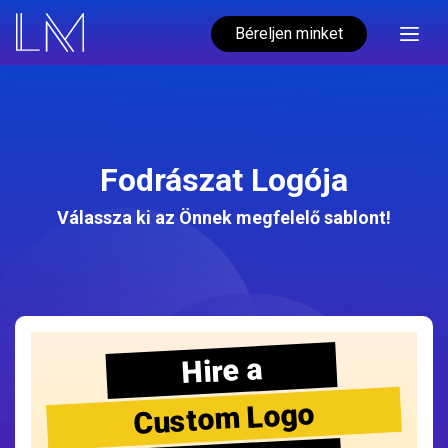
Béreljen minket
Fodrászat Logója
Válassza ki az Önnek megfelelő sablont!
Hire a
Custom Logo