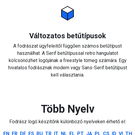
Változatos betűtípusok
A fodrászat ügyfeleitől függően számos betűtípust
használhat. A Serif betűtípussal retro hangulatot
kölcsönözhet logójának a freestyle tömeg számára. Egy
hivatalos fodrásznak modern vagy Sans-Serif betűtípust
kell választania.
Több Nyelv
Fodrász logó készítőnk különböző nyelveken érhető el:
EN
FR
DE
ES
RU
TR
IT
NL
EL
PT
JA
PL
CS
ID
VI
TH