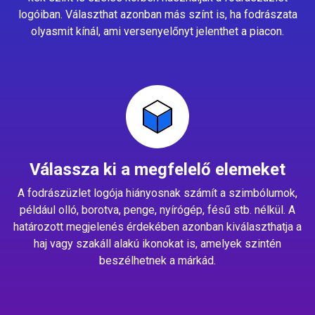
logóiban. Választhat azonban más színt is, ha fodrászata
olyasmit kínál, ami versenyelőnyt jelenthet a piacon.
Válassza ki a megfelelő elemeket
A fodrászüzlet logója hiányosnak számít a szimbólumok,
például olló, borotva, penge, nyírógép, fésű stb. nélkül. A
határozott megjelenés érdekében azonban kiválaszthatja a
haj vagy szakáll alakú ikonokat is, amelyek szintén
beszélhetnek a márkád.