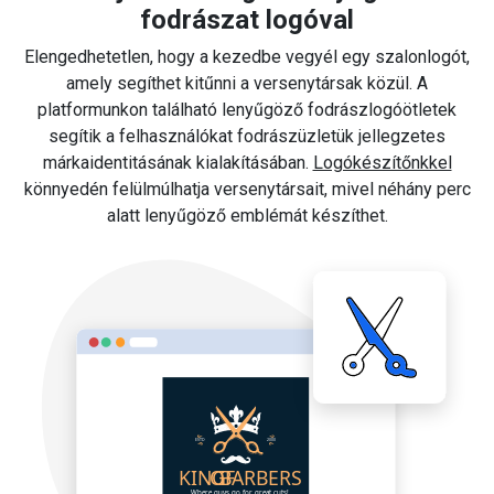
fodrászat logóval
Elengedhetetlen, hogy a kezedbe vegyél egy szalonlogót,
amely segíthet kitűnni a versenytársak közül. A
platformunkon található lenyűgöző fodrászlogóötletek
segítik a felhasználókat fodrászüzletük jellegzetes
márkaidentitásának kialakításában.
Logókészítőnkkel
könnyedén felülmúlhatja versenytársait, mivel néhány perc
alatt lenyűgöző emblémát készíthet.