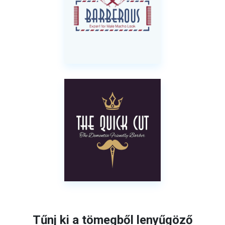
Tűnj ki a tömegből lenyűgöző