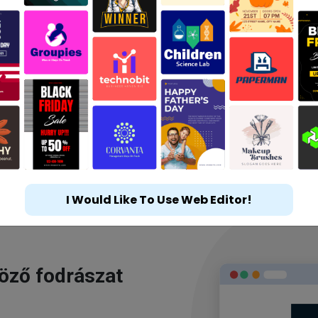
I Would Like To Use Web Editor!
göző fodrászat