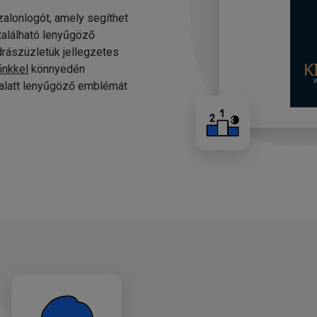
alonlogót, amely segíthet
 található lenyűgöző
drászüzletük jellegzetes
őnkkel
könnyedén
c alatt lenyűgöző emblémát