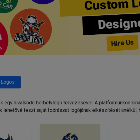
Custom L
Design
Hire Us
 Logos
egy hivalkodó borbélylogó tervezésével. A platformunkon kínált
 lehetővé teszi saját fodrászat logójának elkészítését anélkül,