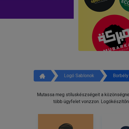
Logó Sablonok
Borbély
Mutassa meg stíluskészségeit a közönségnek 
több ügyfelet vonzzon. Logókészítőnk