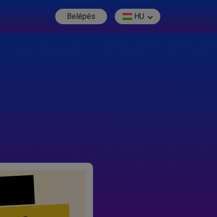
Belépés
HU