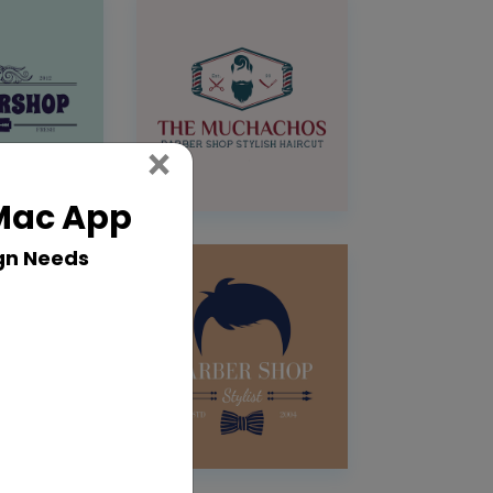
Close
×
 Mac App
gn Needs