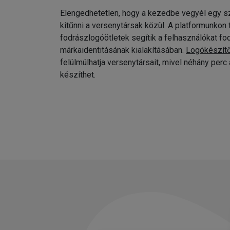
Elengedhetetlen, hogy a kezedbe vegyél egy sz
kitűnni a versenytársak közül. A platformunkon
fodrászlogóötletek segítik a felhasználókat fo
márkaidentitásának kialakításában.
Logókészít
felülmúlhatja versenytársait, mivel néhány per
készíthet.