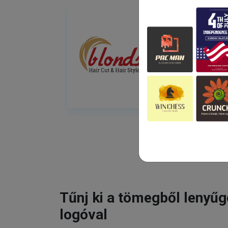
Tűnj ki a tömegből lenyű
logóval