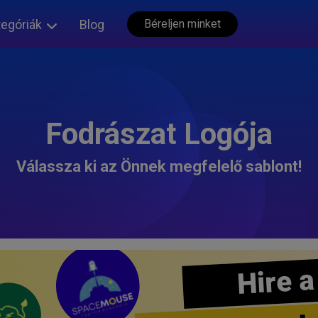
tegóriák
Blog
Béreljen minket
Fodrászat Logója
Válassza ki az Önnek megfelelő sablont!
Hire a