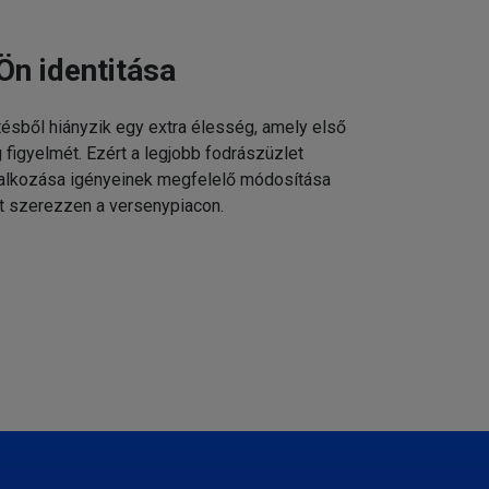
Ön identitása
tésből hiányzik egy extra élesség, amely első
g figyelmét. Ezért a legjobb fodrászüzlet
állalkozása igényeinek megfelelő módosítása
t szerezzen a versenypiacon.