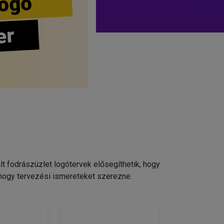
ogo
er
 fodrászüzlet logótervek elősegíthetik, hogy
 hogy tervezési ismereteket szerezne.