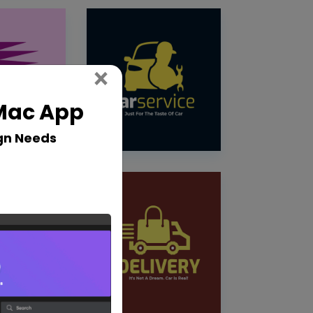
Close
×
 Mac App
gn Needs