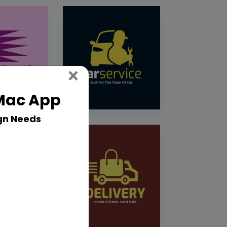
Close
×
 Mac App
gn Needs