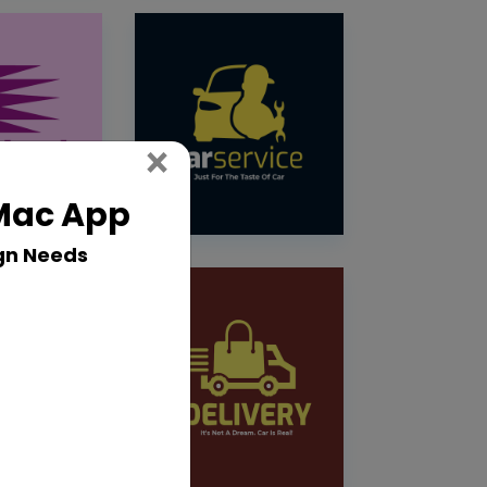
Close
×
 Mac App
gn Needs