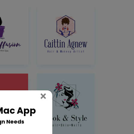
Close
×
 Mac App
gn Needs