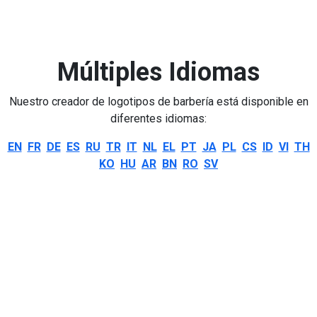
Múltiples Idiomas
Nuestro creador de logotipos de barbería está disponible en
diferentes idiomas:
EN
FR
DE
ES
RU
TR
IT
NL
EL
PT
JA
PL
CS
ID
VI
TH
KO
HU
AR
BN
RO
SV