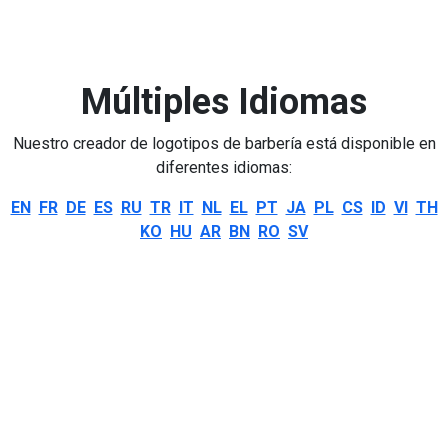
Múltiples Idiomas
Nuestro creador de logotipos de barbería está disponible en
diferentes idiomas:
EN
FR
DE
ES
RU
TR
IT
NL
EL
PT
JA
PL
CS
ID
VI
TH
KO
HU
AR
BN
RO
SV