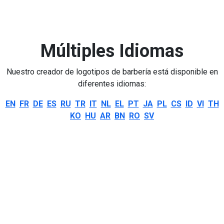
Múltiples Idiomas
Nuestro creador de logotipos de barbería está disponible en
diferentes idiomas:
EN
FR
DE
ES
RU
TR
IT
NL
EL
PT
JA
PL
CS
ID
VI
TH
KO
HU
AR
BN
RO
SV