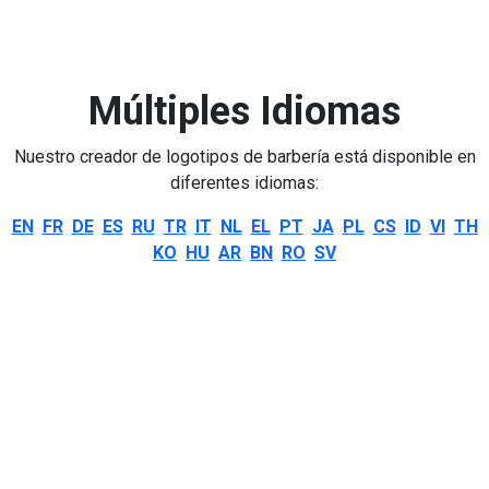
Múltiples Idiomas
Nuestro creador de logotipos de barbería está disponible en
diferentes idiomas:
EN
FR
DE
ES
RU
TR
IT
NL
EL
PT
JA
PL
CS
ID
VI
TH
KO
HU
AR
BN
RO
SV