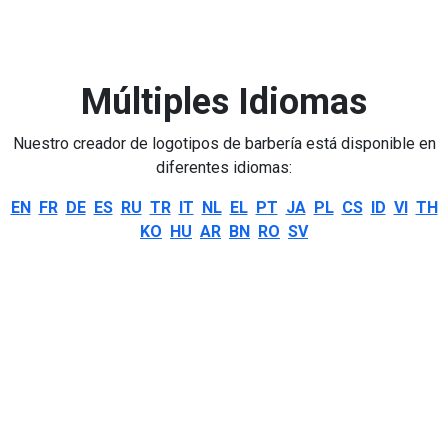
Múltiples Idiomas
Nuestro creador de logotipos de barbería está disponible en
diferentes idiomas:
EN
FR
DE
ES
RU
TR
IT
NL
EL
PT
JA
PL
CS
ID
VI
TH
KO
HU
AR
BN
RO
SV