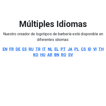
Múltiples Idiomas
Nuestro creador de logotipos de barbería está disponible en
diferentes idiomas:
EN
FR
DE
ES
RU
TR
IT
NL
EL
PT
JA
PL
CS
ID
VI
TH
KO
HU
AR
BN
RO
SV