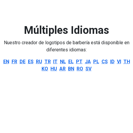
Múltiples Idiomas
Nuestro creador de logotipos de barbería está disponible en
diferentes idiomas:
EN
FR
DE
ES
RU
TR
IT
NL
EL
PT
JA
PL
CS
ID
VI
TH
KO
HU
AR
BN
RO
SV