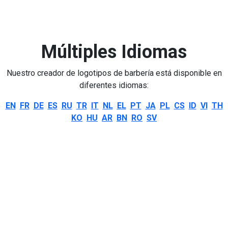
Múltiples Idiomas
Nuestro creador de logotipos de barbería está disponible en
diferentes idiomas:
EN
FR
DE
ES
RU
TR
IT
NL
EL
PT
JA
PL
CS
ID
VI
TH
KO
HU
AR
BN
RO
SV