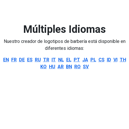
Múltiples Idiomas
Nuestro creador de logotipos de barbería está disponible en
diferentes idiomas:
EN
FR
DE
ES
RU
TR
IT
NL
EL
PT
JA
PL
CS
ID
VI
TH
KO
HU
AR
BN
RO
SV