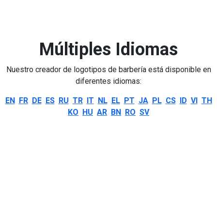
Múltiples Idiomas
Nuestro creador de logotipos de barbería está disponible en
diferentes idiomas:
EN
FR
DE
ES
RU
TR
IT
NL
EL
PT
JA
PL
CS
ID
VI
TH
KO
HU
AR
BN
RO
SV