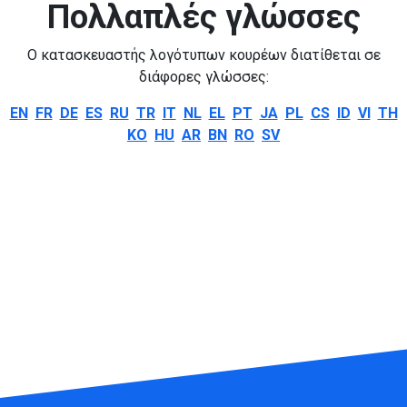
Πολλαπλές γλώσσες
Ο κατασκευαστής λογότυπων κουρέων διατίθεται σε
διάφορες γλώσσες:
EN
FR
DE
ES
RU
TR
IT
NL
EL
PT
JA
PL
CS
ID
VI
TH
KO
HU
AR
BN
RO
SV