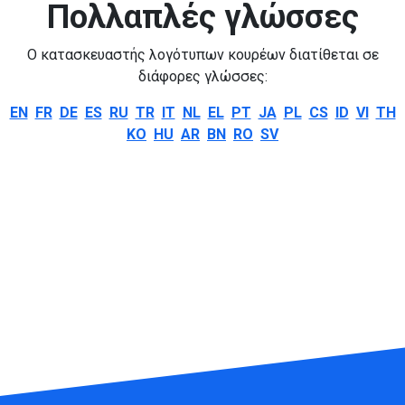
Πολλαπλές γλώσσες
Ο κατασκευαστής λογότυπων κουρέων διατίθεται σε
διάφορες γλώσσες:
EN
FR
DE
ES
RU
TR
IT
NL
EL
PT
JA
PL
CS
ID
VI
TH
KO
HU
AR
BN
RO
SV