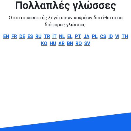
Πολλαπλές γλώσσες
Ο κατασκευαστής λογότυπων κουρέων διατίθεται σε
διάφορες γλώσσες:
EN
FR
DE
ES
RU
TR
IT
NL
EL
PT
JA
PL
CS
ID
VI
TH
KO
HU
AR
BN
RO
SV