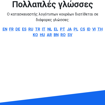
Πολλαπλές γλώσσες
Ο κατασκευαστής λογότυπων κουρέων διατίθεται σε
διάφορες γλώσσες:
EN
FR
DE
ES
RU
TR
IT
NL
EL
PT
JA
PL
CS
ID
VI
TH
KO
HU
AR
BN
RO
SV